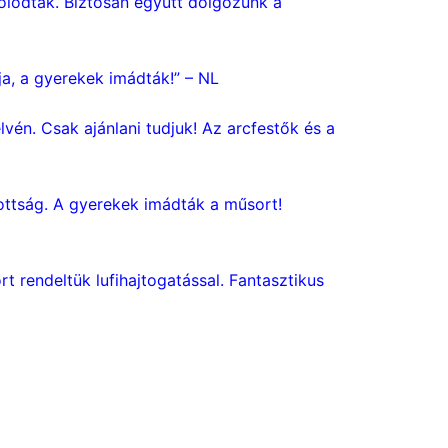
solódtak. Biztosan együtt dolgozunk a
ja, a gyerekek imádták!” – NL
én. Csak ajánlani tudjuk! Az arcfestők és a
tottság. A gyerekek imádták a műsort!
t rendeltük lufihajtogatással. Fantasztikus