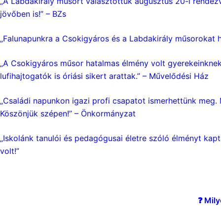
„A Labdakirály műsort választottuk augusztus 20-i rendezv
jövőben is!” – BZs
„Falunapunkra a Csokigyáros és a Labdakirály műsorokat hí
„A Csokigyáros műsor hatalmas élmény volt gyerekeinknek é
lufihajtogatók is óriási sikert arattak.” – Művelődési Ház
„Családi napunkon igazi profi csapatot ismerhettünk meg. 
Köszönjük szépen!” – Önkormányzat
„Iskolánk tanulói és pedagógusai életre szóló élményt kapt
volt!”
❓ Mily