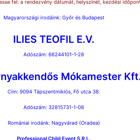
sse fel: a rendezvény dátumát, helyszínét, kezdési időpont
Magyarországi irodáink: Győr és Budapest
ILIES TEOFIL E.V.
Adószám: 66244101-1-28
nyakkendős Mókamester Kft
Cím: 9094 Tápszentmiklós, Fő utca 38.
Adószám: 32815731-1-08
Romániai irodánk: Nagyvárad (Oradea)
Professional Child Event S.R.L.