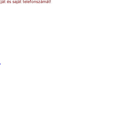
ját és saját telefonszámát!
.