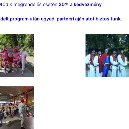
tödik megrendelés esetén
20% a kedvezmény
elt program után egyedi partneri ajánlatot biztosítunk.