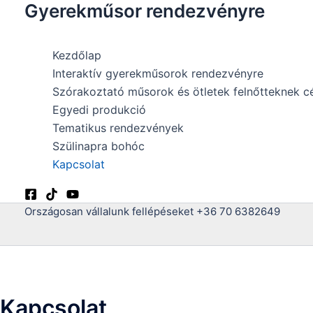
Gyerekműsor rendezvényre
Skip
to
content
Kezdőlap
Interaktív gyerekműsorok rendezvényre
Szórakoztató műsorok és ötletek felnőtteknek 
Egyedi produkció
Tematikus rendezvények
Szülinapra bohóc
Kapcsolat
Országosan vállalunk fellépéseket +36 70 6382649
Kapcsolat