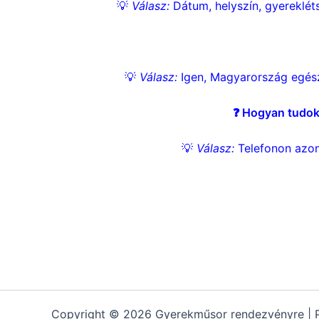
💡
Válasz:
Dátum, helyszín, gyerekléts
💡
Válasz:
Igen, Magyarország egész
❓ Hogyan tudok 
💡
Válasz:
Telefonon azonn
Kapcsolat – rendezvényszervező Győr és Budapest
Elérhetőség: telefon, e-mail. Szolgáltatásaink: bohóc, b
https://profirendezveny.com/dollar-papa-videok
Copyright © 2026 Gyerekműsor rendezvényre |