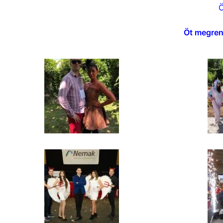
Ö
Öt megrend