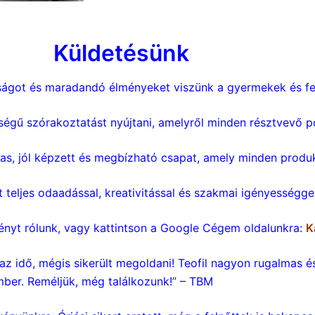
Küldetésünk
ágot és maradandó élményeket viszünk a gyermekek és fel
gű szórakoztatást nyújtani, amelyről minden résztvevő po
ias, jól képzett és megbízható csapat, amely minden prod
teljes odaadással, kreativitással és szakmai igényességgel
ényt rólunk, vagy kattintson a Google Cégem oldalunkra:
K
az idő, mégis sikerült megoldani! Teofil nagyon rugalmas é
ber. Reméljük, még találkozunk!” – TBM