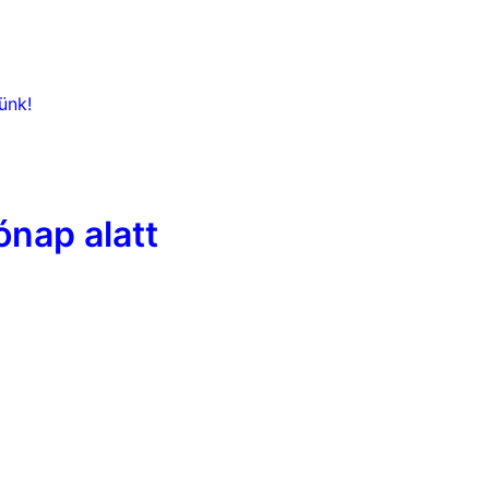
ünk!
nap alatt