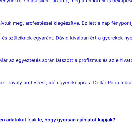
ényünkre. Óriási sikert aratott, még a felnőttek is bekapc
vtuk meg, arcfestéssel kiegészítve. Ez lett a nap fénypont
s szüleiknek egyaránt. Dávid kiválóan ért a gyerekek nyelv
Már az egyeztetés során látszott a profizmus és az elhiva
ak. Tavaly arcfestést, idén gyereknapra a Dollár Papa műsor
en adatokat írjak le, hogy gyorsan ajánlatot kapjak?