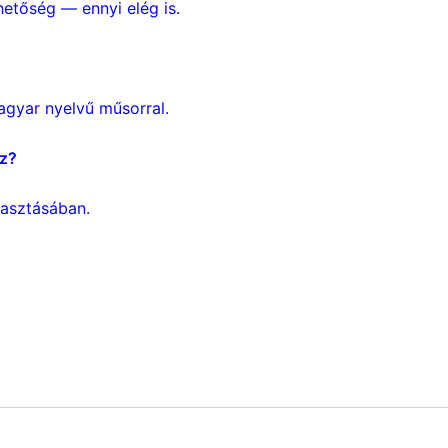
hetőség — ennyi elég is.
agyar nyelvű műsorral.
ez?
lasztásában.
zervezés Győrben és Budapesten.