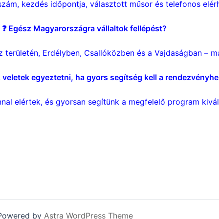
zám, kezdés időpontja, választott műsor és telefonos elér
❓ Egész Magyarországra vállaltok fellépést?
 területén, Erdélyben, Csallóközben és a Vajdaságban – m
veletek egyeztetni, ha gyors segítség kell a rendezvényh
al elértek, és gyorsan segítünk a megfelelő program kivá
űvész, gyerekműsorok, élőszobor, mókamester, rendezvénys
 Powered by
Astra WordPress Theme