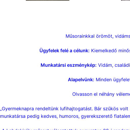
Műsorainkkal örömöt, vidáms
Ügyfelek felé a célunk:
Kiemelkedő minősé
Munkatársi eszménykép:
Vidám, család
Alapelvünk:
Minden ügyfelet 
Olvasson el néhány vélem
„Gyermeknapra rendeltünk lufihajtogatást. Bár szűkös volt 
munkatársa pedig kedves, humoros, gyerekszerető fiatalem