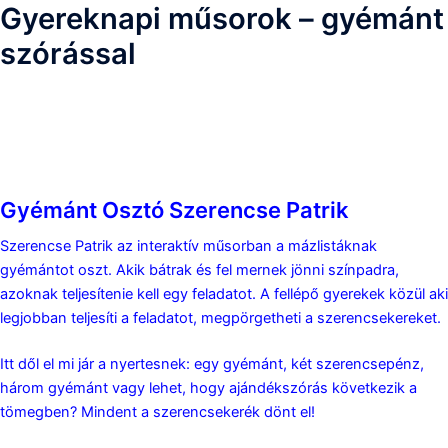
Gyereknapi műsorok – gyémánt
szórással
Gyereknapi műsorok
Gyémánt Osztó Szerencse Patrik
Szerencse Patrik az interaktív műsorban a mázlistáknak
gyémántot oszt. Akik bátrak és fel mernek jönni színpadra,
azoknak teljesítenie kell egy feladatot. A fellépő gyerekek közül aki
legjobban teljesíti a feladatot, megpörgetheti a szerencsekereket.
Itt dől el mi jár a nyertesnek: egy gyémánt, két szerencsepénz,
három gyémánt vagy lehet, hogy ajándékszórás következik a
tömegben? Mindent a szerencsekerék dönt el!