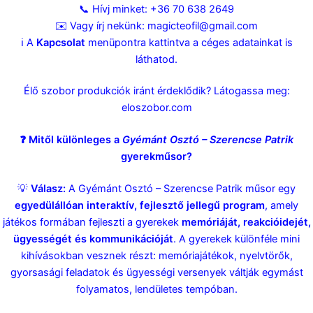
📞 Hívj minket:
+36 70 638 2649
✉️ Vagy írj nekünk:
magicteofil@gmail.com
ℹ️ A
Kapcsolat
menüpontra kattintva a céges adatainkat is
láthatod.
Élő szobor produkciók iránt érdeklődik? Látogassa meg:
eloszobor.com
❓ Mitől különleges a
Gyémánt Osztó – Szerencse Patrik
gyerekműsor?
💡
Válasz:
A Gyémánt Osztó – Szerencse Patrik műsor egy
egyedülállóan interaktív, fejlesztő jellegű program
, amely
játékos formában fejleszti a gyerekek
memóriáját, reakcióidejét,
ügyességét és kommunikációját
. A gyerekek különféle mini
kihívásokban vesznek részt: memóriajátékok, nyelvtörők,
gyorsasági feladatok és ügyességi versenyek váltják egymást
folyamatos, lendületes tempóban.