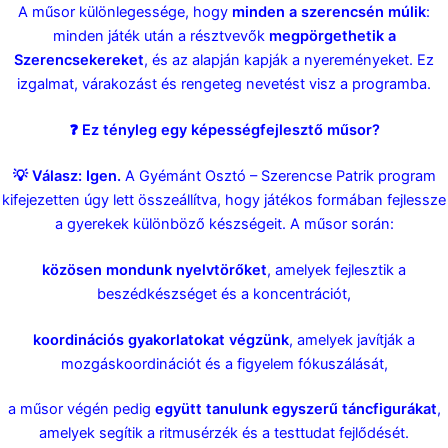
A műsor különlegessége, hogy
minden a szerencsén múlik
:
minden játék után a résztvevők
megpörgethetik a
Szerencsekereket
, és az alapján kapják a nyereményeket. Ez
izgalmat, várakozást és rengeteg nevetést visz a programba.
❓ Ez tényleg egy képességfejlesztő műsor?
💡 Válasz: Igen.
A Gyémánt Osztó – Szerencse Patrik program
kifejezetten úgy lett összeállítva, hogy játékos formában fejlessze
a gyerekek különböző készségeit. A műsor során:
közösen mondunk nyelvtörőket
, amelyek fejlesztik a
beszédkészséget és a koncentrációt,
koordinációs gyakorlatokat végzünk
, amelyek javítják a
mozgáskoordinációt és a figyelem fókuszálását,
a műsor végén pedig
együtt tanulunk egyszerű táncfigurákat
,
amelyek segítik a ritmusérzék és a testtudat fejlődését.