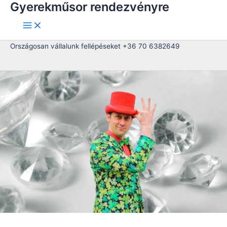
Gyerekműsor rendezvényre
Skip
to
content
Országosan vállalunk fellépéseket +36 70 6382649