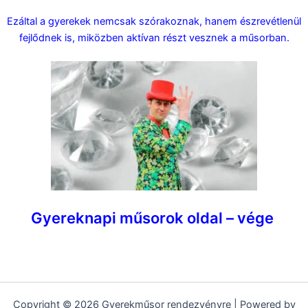
Ezáltal a gyerekek nemcsak szórakoznak, hanem észrevétlenül
fejlődnek is, miközben aktívan részt vesznek a műsorban.
Gyereknapi műsorok oldal – vége
Gyereknapi műsorok, interaktív fejlesztő gyerekműsor (nyelvtörő,
memória, ügyességi és gyorsasági feladatok) szerencsekerékkel
Copyright © 2026 Gyerekműsor rendezvényre | Powered by