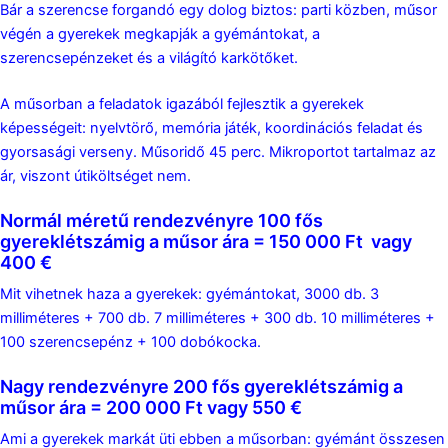
Bár a szerencse forgandó egy dolog biztos: parti közben, műsor
végén a gyerekek megkapják a gyémántokat, a
szerencsepénzeket és a világító karkötőket.
A műsorban a feladatok igazából fejlesztik a gyerekek
képességeit: nyelvtörő, memória játék, koordinációs feladat és
gyorsasági verseny. Műsoridő 45 perc. Mikroportot tartalmaz az
ár, viszont útiköltséget nem.
Normál méretű rendezvényre 100 fős
gyereklétszámig a műsor ára = 150 000 Ft
vagy
400 €
Mit vihetnek haza a gyerekek: gyémántokat, 3000 db. 3
milliméteres + 700 db. 7 milliméteres + 300 db. 10 milliméteres +
100 szerencsepénz + 100 dobókocka.
Nagy rendezvényre 200 fős gyereklétszámig a
műsor ára = 200 000 Ft
vagy 550 €
Ami a gyerekek markát üti ebben a műsorban: gyémánt összesen