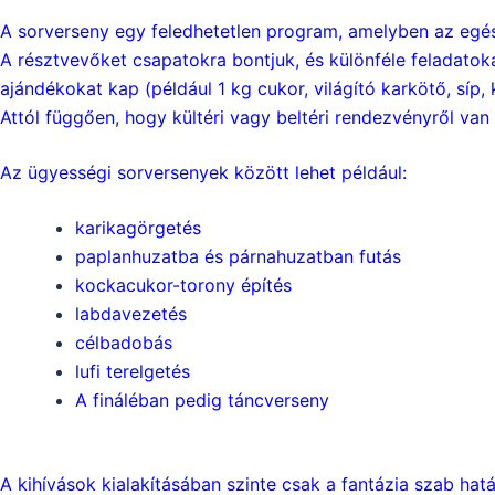
A sorverseny egy feledhetetlen program, amelyben az egés
A résztvevőket csapatokra bontjuk, és különféle feladatokat
ajándékokat kap (például 1 kg cukor, világító karkötő, síp, 
Attól függően, hogy kültéri vagy beltéri rendezvényről van
Az ügyességi sorversenyek között lehet például:
karikagörgetés
paplanhuzatba és párnahuzatban futás
kockacukor-torony építés
labdavezetés
célbadobás
lufi terelgetés
A fináléban pedig táncverseny
A kihívások kialakításában szinte csak a fantázia szab ha