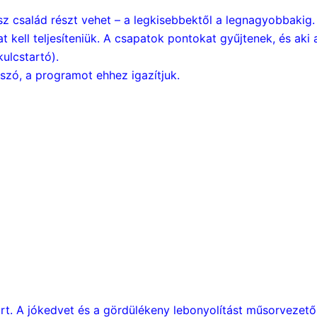
z család részt vehet – a legkisebbektől a legnagyobbakig.
 kell teljesíteniük. A csapatok pontokat gyűjtenek, és aki 
kulcstartó).
 szó, a programot ehhez igazítjuk.
tárt. A jókedvet és a gördülékeny lebonyolítást műsorvezet