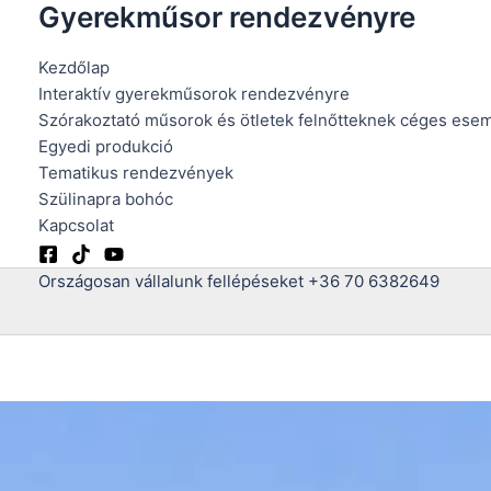
Gyerekműsor rendezvényre
Skip
to
Kezdőlap
content
Interaktív gyerekműsorok rendezvényre
Szórakoztató műsorok és ötletek felnőtteknek céges ese
Egyedi produkció
Tematikus rendezvények
Szülinapra bohóc
Kapcsolat
Országosan vállalunk fellépéseket +36 70 6382649