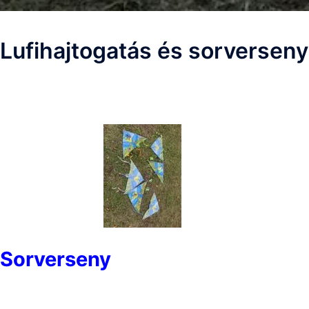
Lufihajtogatás és sorversen
Lufihajtogatás és sorverseny gyerekeknek rendezvényekre
Sorverseny