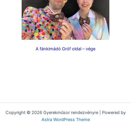
A fánkimádó Gróf oldal – vége
A fánk imádó Gróf farsangra gyerekműsor iskolásoknak és
óvodásoknak. Összesen 10 interaktív műsorból válogathat
kedve szerint. Kicsiknek nagyoknak egyaránt
A fánk imádó Gróf gyerekműsor. Összesen 10 interaktív
műsorból válogathat kedve szerint. Kicsiknek nagyoknak
egyaránt
Copyright © 2026 Gyerekműsor rendezvényre | Powered by
Astra WordPress Theme