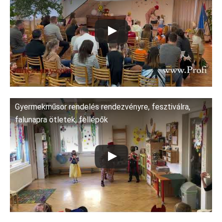
Gyermekműsor rendelés rendezvényre, fesztiválra,
falunapra ötletek, fellépők