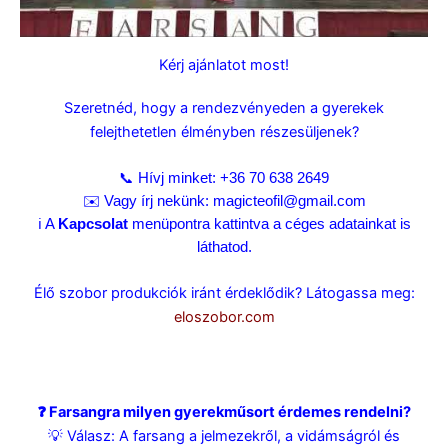
Kérj ajánlatot most!
Szeretnéd, hogy a rendezvényeden a gyerekek
felejthetetlen élményben részesüljenek?
📞 Hívj minket:
+36 70 638 2649
✉️ Vagy írj nekünk:
magicteofil@gmail.com
ℹ️ A
Kapcsolat
menüpontra kattintva a céges adatainkat is
láthatod.
Élő szobor produkciók iránt érdeklődik? Látogassa meg:
eloszobor.com
❓ Farsangra milyen gyerekműsort érdemes rendelni?
💡 Válasz: A farsang a jelmezekről, a vidámságról és