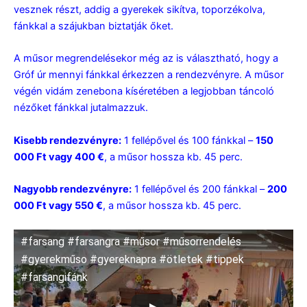
vesznek részt, addig a gyerekek sikítva, toporzékolva,
fánkkal a szájukban biztatják őket.
A műsor megrendelésekor még az is választható, hogy a
Gróf úr mennyi fánkkal érkezzen a rendezvényre.
A műsor
végén vidám zenebona kíséretében a legjobban táncoló
nézőket fánkkal jutalmazzuk.
Kisebb rendezvényre:
1 fellépővel és 100 fánkkal –
150
000 Ft vagy 400 €
, a műsor hossza kb. 45 perc.
Nagyobb rendezvényre:
1 fellépővel és 200 fánkkal –
200
000 Ft vagy 550 €
, a műsor hossza kb. 45 perc.
#farsang #farsangra #műsor #műsorrendelés
#gyerekműso #gyereknapra #ötletek #tippek
#farsangifánk