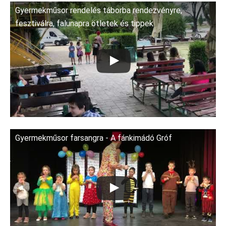
Gyermekműsor rendelés táborba rendezvényre,
fesztiválra, falunapra ötletek és tippek
Gyermekműsor farsangra - A fánkimádó Gróf