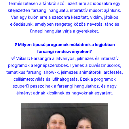
természetesen a fánkról szól, ezért erre az időszakra egy
kifejezetten farsangi hangulatú, interaktív műsort ajánlunk.
Van egy külön erre a szezonra készített, vidám, játékos
előadásunk, amelyben rengeteg közös nevetés, tánc és
ünnepi hangulat várja a gyerekeket.
❓ Milyen típusú programok működnek a legjobban
farsangi rendezvényeken?
💡 Válasz
:
Farsangra a látványos, jelmezes és interaktív
programok a legnépszerűbbek. Ilyenek a bűvészműsorok,
tematikus farsangi show-k, jelmezes animátorok, arcfestés,
csillámtetoválás és lufihajtogatás. Ezek a programok
szuperül passzolnak a farsangi hangulathoz, és nagy
élményt adnak kicsiknek és nagyoknak egyaránt.