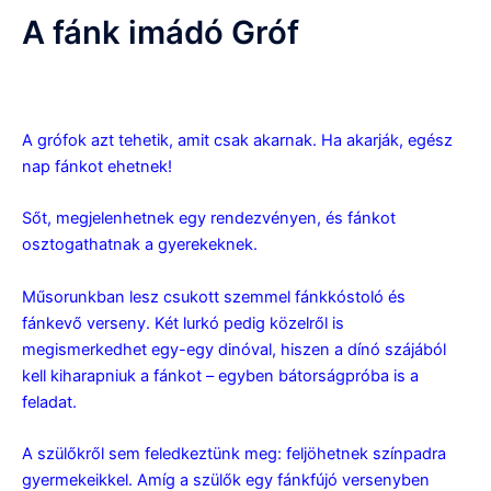
A fánk imádó Gróf
A fánk imádó Gróf
A grófok azt tehetik, amit csak akarnak. Ha akarják, egész
nap fánkot ehetnek!
Sőt, megjelenhetnek egy rendezvényen, és fánkot
osztogathatnak a gyerekeknek.
Műsorunkban lesz csukott szemmel fánkkóstoló és
fánkevő verseny. Két lurkó pedig közelről is
megismerkedhet egy-egy dinóval, hiszen a dínó szájából
kell kiharapniuk a fánkot – egyben bátorságpróba is a
feladat.
A szülőkről sem feledkeztünk meg: feljöhetnek színpadra
gyermekeikkel. Amíg a szülők egy fánkfújó versenyben