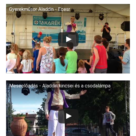
Gyerekműsor Aladdin - Ecesr
Meseelőadás - Aladdin kincsei és a csodalámpa