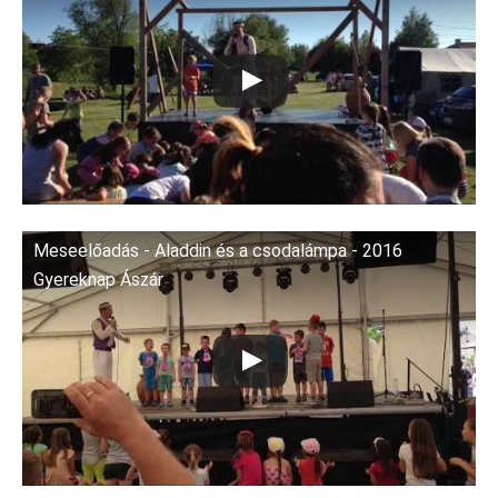
Meseelőadás - Aladdin és a csodalámpa - 2016
Gyereknap Ászár