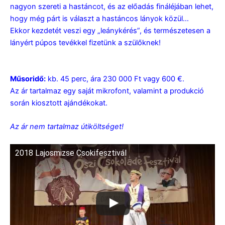
nagyon szereti a hastáncot, és az előadás fináléjában lehet,
hogy még párt is választ a hastáncos lányok közül…
Ekkor kezdetét veszi egy „leánykérés”, és természetesen a
lányért púpos tevékkel fizetünk a szülőknek!
Műsoridő:
kb. 45 perc, ára 230 000 Ft vagy 600 €.
Az ár tartalmaz egy saját mikrofont, valamint a produkció
során kiosztott ajándékokat.
Az ár nem tartalmaz útiköltséget!
2018 Lajosmizse Csokifesztivál