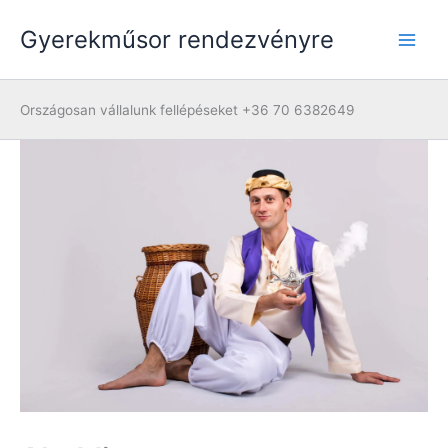
Skip
Gyerekműsor rendezvényre
to
content
Országosan vállalunk fellépéseket +36 70 6382649