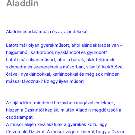
Aladdin
Aladdin gyerekműsor rendelés
Aladdin csodalámpája és az ajándékeső
Látott már olyan gyerekműsort, ahol ajándékáradat van –
hajgumiból, karkötőből, nyakláncból és gyűrűből?
Látott már olyan műsort, ahol a bátrak, akik feljönnek
színpadra és szerepelnek a műsorban, világító karkötővel,
órával, nyakláncokkal, karláncokkal és még sok minden
mással távoznak? Ez egy ilyen műsor!
Az ajándékot mindenki hazaviheti magával emléknek,
hiszen a Dzsinntől kapják, miután Aladdin megdörzsöli a
csodalámpát.
A műsor elején kiválasztunk a gyerekek közül egy
főszereplő Dzsinnt. A műsor végére kiderül, hogy a Dzsinn