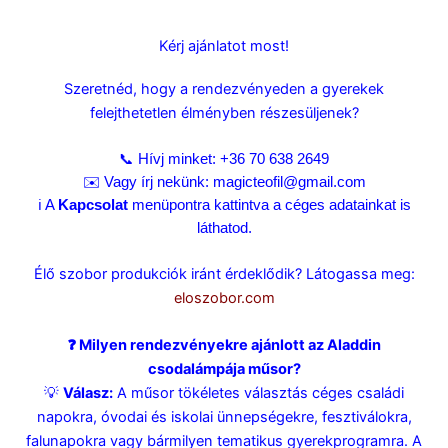
Kérj ajánlatot most!
Szeretnéd, hogy a rendezvényeden a gyerekek
felejthetetlen élményben részesüljenek?
📞 Hívj minket:
+36 70 638 2649
✉️ Vagy írj nekünk:
magicteofil@gmail.com
ℹ️ A
Kapcsolat
menüpontra kattintva a céges adatainkat is
láthatod.
Élő szobor produkciók iránt érdeklődik? Látogassa meg:
eloszobor.com
❓ Milyen rendezvényekre ajánlott az Aladdin
csodalámpája műsor?
💡
Válasz:
A műsor tökéletes választás céges családi
napokra, óvodai és iskolai ünnepségekre, fesztiválokra,
falunapokra vagy bármilyen tematikus gyerekprogramra. A