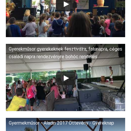
Gyerekműsor gyerekeknek fesztiválra, falunapra, céges
családi napra rendezvényre bohóc rendelés
Gyermekműsor - Aladin 2017 Öttevény - Gyereknap